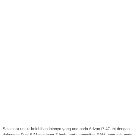
Selain itu untuk kelebihan lainnya yang ada pada Advan i7 4G ini dengan
dukungan Dual SIM dan layar 7 Inch, serta kapasitas RAM yang ada pada