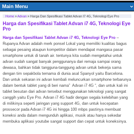
Home
»
Advan
»
Harga Dan Spesifikasi Tablet Advan I7 4G, Teknologi Eye Pro
Harga dan Spesifikasi Tablet Advan i7 4G, Teknologi Eye
Pro
Harga dan Spesifikasi Tablet Advan i7 4G, Teknologi Eye Pro
–
Rupanya Advan adalah merk ponsel Lokal yang memiliki kualitas bagus
sebagai pesaing ataupun kompetitor dalam mendapat mangasa pasar
smartphone untuk di tanah air. tentunya kita sudah mengetahui untuk
advan sudah sangat banyak penggunanya dari remaja sampai orang
dewasa, bahkan tidak tangguna-tanggung advan untuk bekerja sama
dengan tim sepakbola ternama di dunia asal Spanyol yaitu Barcelona.
Dan untuk sekaran ini advan kembali meluncurkan smartphone terbarunya
dalam bentuk tablet yang di beri nama” Advan i7 4G “, dan untuk kali ini
tablet besutan dari advan tersebut menggunakan teknologi yang sangat
canggih yaitu Eye Pro. Advan i7 4G hadir dengan segala kelebihan yang
di milikinya seperti jaringan yang support 4G, dan untuk kecepatan
prossecor pada Advan i7 4G ini hingga 100 mbps pastinya membuat
koneksi anda dalam mengunduh aplikasi, musik atau hanya sekedar
membuka aplikasi youtube sangat support dan cepat untuk koneksinya.