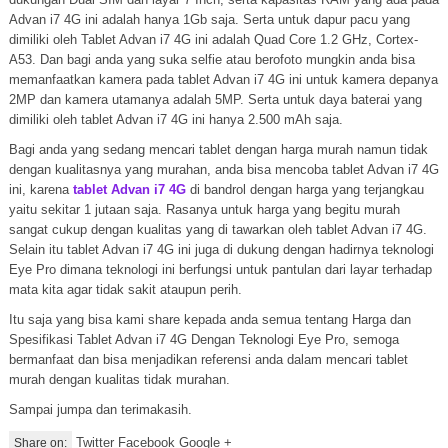
Advan i7 4G ini adalah hanya 1Gb saja. Serta untuk dapur pacu yang
dimiliki oleh Tablet Advan i7 4G ini adalah Quad Core 1.2 GHz, Cortex-
A53. Dan bagi anda yang suka selfie atau berofoto mungkin anda bisa
memanfaatkan kamera pada tablet Advan i7 4G ini untuk kamera depanya
2MP dan kamera utamanya adalah 5MP. Serta untuk daya baterai yang
dimiliki oleh tablet Advan i7 4G ini hanya 2.500 mAh saja.
Bagi anda yang sedang mencari tablet dengan harga murah namun tidak
dengan kualitasnya yang murahan, anda bisa mencoba tablet Advan i7 4G
ini, karena
tablet Advan i7 4G
di bandrol dengan harga yang terjangkau
yaitu sekitar 1 jutaan saja. Rasanya untuk harga yang begitu murah
sangat cukup dengan kualitas yang di tawarkan oleh tablet Advan i7 4G.
Selain itu tablet Advan i7 4G ini juga di dukung dengan hadirnya teknologi
Eye Pro dimana teknologi ini berfungsi untuk pantulan dari layar terhadap
mata kita agar tidak sakit ataupun perih.
Itu saja yang bisa kami share kepada anda semua tentang Harga dan
Spesifikasi Tablet Advan i7 4G Dengan Teknologi Eye Pro, semoga
bermanfaat dan bisa menjadikan referensi anda dalam mencari tablet
murah dengan kualitas tidak murahan.
Sampai jumpa dan terimakasih.
Twitter Facebook Google +
Share on: