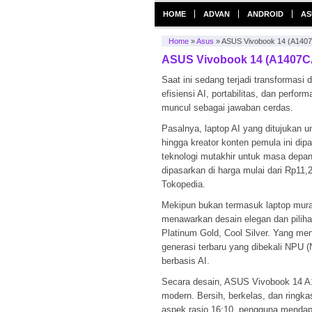
HOME
ADVAN
ANDROID
AS
Home
»
Asus
»
ASUS Vivobook 14 (A1407C
ASUS Vivobook 14 (A1407CA)
Saat ini sedang terjadi transformas
efisiensi AI, portabilitas, dan perform
muncul sebagai jawaban cerdas.
Pasalnya, laptop AI yang ditujukan 
hingga kreator konten pemula ini di
teknologi mutakhir untuk masa depan
dipasarkan di harga mulai dari Rp11,
Tokopedia.
Mekipun bukan termasuk laptop murah
menawarkan desain elegan dan piliha
Platinum Gold, Cool Silver. Yang men
generasi terbaru yang dibekali NPU 
berbasis AI.
Secara desain, ASUS Vivobook 14 A1
modern. Bersih, berkelas, dan ringk
aspek rasio 16:10, pengguna mendapa