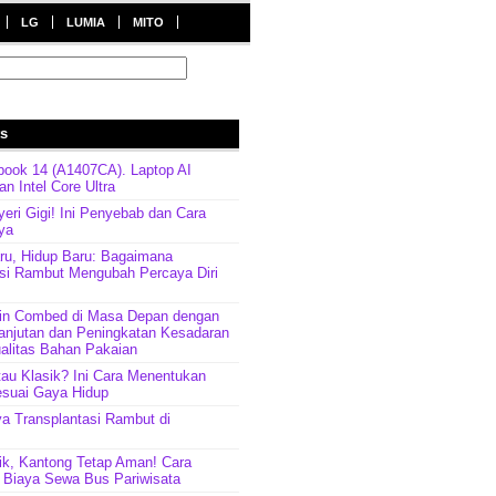
LG
LUMIA
MITO
ts
ook 14 (A1407CA). Laptop AI
n Intel Core Ultra
ri Gigi! Ini Penyebab dan Cara
ya
ru, Hidup Baru: Bagaimana
asi Rambut Mengubah Percaya Diri
in Combed di Masa Depan dengan
anjutan dan Peningkatan Kesadaran
alitas Bahan Pakaian
tau Klasik? Ini Cara Menentukan
esuai Gaya Hidup
a Transplantasi Rambut di
ik, Kantong Tetap Aman! Cara
Biaya Sewa Bus Pariwisata