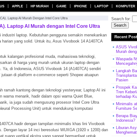
US
APPLE
HP MURAH
GAME
IPHONE
LAPTOP
KOMPUTER
A). Laptop AI Murah Dengan Intel Core Ultra
Search for:
. Laptop AI Murah dengan Intel Core Ultra
i di industri laptop. Kebutuhan pengguna semakin menekankan
Recent Pos
a harian yang solid. Untuk itu,
Asus Vivobook 14 A1407CA
ASUS Vivob
Murah denga
untuk kalangan profesional muda, mahasiswa teknologi,
Waspada Nye
pasarkan di harga yang murah untuk ukuran laptop dengan
Mencegahn
. Ya, di Indonesia, ASUS Vivobook 14 (A1407CA) sendiri
Langkah Ba
2 jutaan di platform e-commerce seperti Shopee atuapun
Transplant
Pasien
Prospek Ka
 ramah kantong dengan teknologi yesteryear, Laptop AI ini
Tren Keberl
n warna menarik, hadir dalam opsi warna Quiet Blue,
terhadap Ku
arik, ia juga sudah mengusung prosesor Intel Core Ultra
Minimalis a
(Neural Processing Unit) untuk mendukung komputasi
Furniture S
Berapa Biay
Indonesia?
407CA hadir dengan tampilan minimalis khas lini Vivobook
Liburan Asy
as. Dengan layar 14 inci beresolusi WUXGA (1920 x 1200) dan
Menghemat 
t ruang vertikal ekstra yang sangat bermanfaat untuk