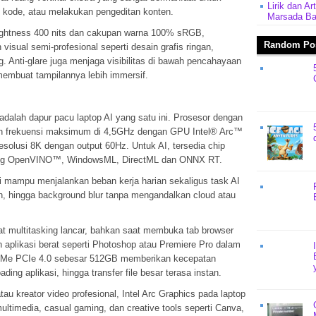
Lirik dan A
kode, atau melakukan pengeditan konten.
Marsada B
ightness 400 nits dan cakupan warna 100% sRGB,
Random Po
isual semi-profesional seperti desain grafis ringan,
g. Anti-glare juga menjaga visibilitas di bawah pencahayaan
membuat tampilannya lebih immersif.
adalah dapur pacu laptop AI yang satu ini. Prosesor dengan
kan frekuensi maksimum di 4,5GHz dengan GPU Intel® Arc™
olusi 8K dengan output 60Hz. Untuk AI, tersedia chip
ung OpenVINO™, WindowsML, DirectML dan ONNX RT.
ni mampu menjalankan beban kerja harian sekaligus task AI
tion, hingga background blur tanpa mengandalkan cloud atau
ultitasking lancar, bahkan saat membuka tab browser
 aplikasi berat seperti Photoshop atau Premiere Pro dalam
NVMe PCIe 4.0 sebesar 512GB memberikan kecepatan
ading aplikasi, hingga transfer file besar terasa instan.
au kreator video profesional, Intel Arc Graphics pada laptop
ultimedia, casual gaming, dan creative tools seperti Canva,