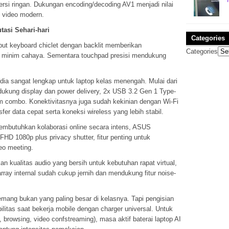
ersi ringan. Dukungan encoding/decoding AV1 menjadi nilai
 video modern.
asi Sehari-hari
Categories
input keyboard chiclet dengan backlit memberikan
Categories
 minim cahaya. Sementara touchpad presisi mendukung
sedia sangat lengkap untuk laptop kelas menengah. Mulai dari
kung display dan power delivery, 2x USB 3.2 Gen 1 Type-
m combo. Konektivitasnya juga sudah kekinian dengan Wi-Fi
er data cepat serta koneksi wireless yang lebih stabil.
mbutuhkan kolaborasi online secara intens, ASUS
HD 1080p plus privacy shutter, fitur penting untuk
eo meeting.
 kualitas audio yang bersih untuk kebutuhan rapat virtual,
array internal sudah cukup jernih dan mendukung fitur noise-
emang bukan yang paling besar di kelasnya. Tapi pengisian
litas saat bekerja mobile dengan charger universal. Untuk
 browsing, video confstreaming), masa aktif baterai laptop AI