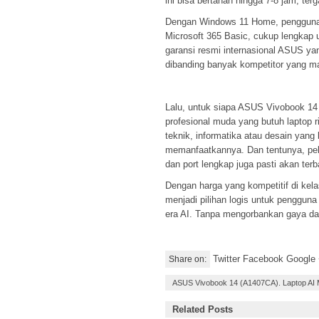
ini bisa bertahan hingga 7-8 jam, ter
Dengan Windows 11 Home, pengguna 
Microsoft 365 Basic, cukup lengkap 
garansi resmi internasional ASUS ya
dibanding banyak kompetitor yang ma
Lalu, untuk siapa ASUS Vivobook 14 
profesional muda yang butuh laptop 
teknik, informatika atau desain yang 
memanfaatkannya. Dan tentunya, pe
dan port lengkap juga pasti akan terb
Dengan harga yang kompetitif di kel
menjadi pilihan logis untuk pengguna
era AI. Tanpa mengorbankan gaya dan
Twitter Facebook Google
Share on:
ASUS Vivobook 14 (A1407CA). Laptop AI M
Related Posts