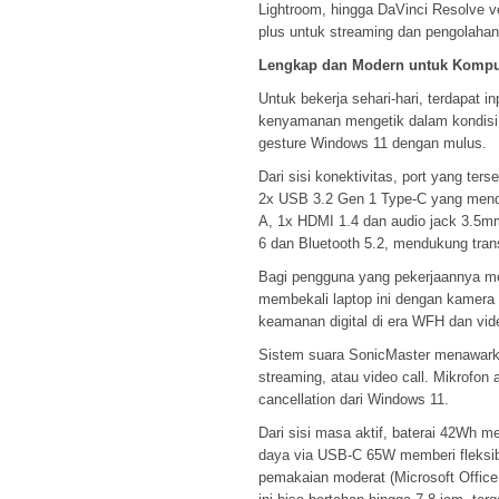
Lightroom, hingga DaVinci Resolve v
plus untuk streaming dan pengolahan
Lengkap dan Modern untuk Komput
Untuk bekerja sehari-hari, terdapat 
kenyamanan mengetik dalam kondisi
gesture Windows 11 dengan mulus.
Dari sisi konektivitas, port yang ter
2x USB 3.2 Gen 1 Type-C yang mendu
A, 1x HDMI 1.4 dan audio jack 3.5m
6 dan Bluetooth 5.2, mendukung transf
Bagi pengguna yang pekerjaannya me
membekali laptop ini dengan kamera F
keamanan digital di era WFH dan vid
Sistem suara SonicMaster menawarkan
streaming, atau video call. Mikrofon 
cancellation dari Windows 11.
Dari sisi masa aktif, baterai 42Wh m
daya via USB-C 65W memberi fleksibi
pemakaian moderat (Microsoft Office,