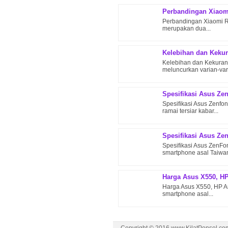
Perbandingan Xiaom
Perbandingan Xiaomi R
merupakan dua...
Kelebihan dan Keku
Kelebihan dan Kekuran
meluncurkan varian-vari
Spesifikasi Asus Ze
Spesifikasi Asus Zenfo
ramai tersiar kabar...
Spesifikasi Asus Ze
Spesifikasi Asus ZenF
smartphone asal Taiwan
Harga Asus X550, H
Harga Asus X550, HP A
smartphone asal...
Copyright © 2016 www.KilatPonsel.com