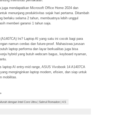
gantung intensitas pemakaian.
juga mendapatkan Microsoft Office Home 2024 dan
untuk menunjang produktivitas sejak hari pertama. Ditambah
ng berlaku selama 2 tahun, membuatnya lebih unggul
sih memberi garansi 1 tahun saja.
(A1407CA) Ini? Laptop AI yang satu ini cocok bagi para
ringan namun cerdas dan future-proof. Mahasiswa jurusan
butuh laptop performa dan layar berkualitas juga bisa
kerja hybrid yang butuh webcam bagus, keyboard nyaman,
antu.
as laptop AI entry-mid range, ASUS Vivobook 14 A1407CA
 yang menginginkan laptop modern, efisien, dan siap untuk
 mobilitas.
 +
urah dengan Intel Core Ultra
|
Sahrul Romadon
|
4.5