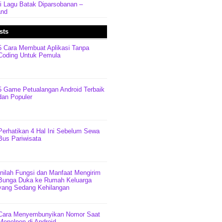
rti Lagu Batak Diparsobanan –
and
sts
5 Cara Membuat Aplikasi Tanpa
Coding Untuk Pemula
5 Game Petualangan Android Terbaik
dan Populer
Perhatikan 4 Hal Ini Sebelum Sewa
Bus Pariwisata
Inilah Fungsi dan Manfaat Mengirim
Bunga Duka ke Rumah Keluarga
yang Sedang Kehilangan
Cara Menyembunyikan Nomor Saat
Menelpon di Android