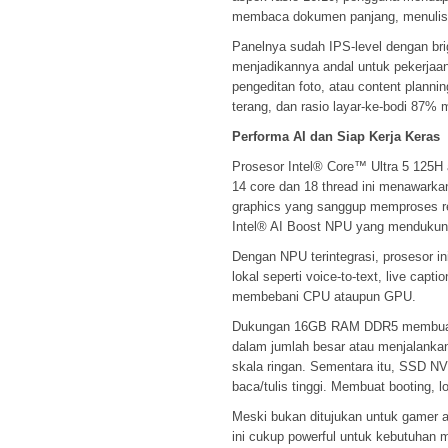
membaca dokumen panjang, menulis 
Panelnya sudah IPS-level dengan br
menjadikannya andal untuk pekerjaan v
pengeditan foto, atau content plannin
terang, dan rasio layar-ke-bodi 87% 
Performa AI dan Siap Kerja Keras
Prosesor Intel® Core™ Ultra 5 125H 
14 core dan 18 thread ini menawar
graphics yang sanggup memproses res
Intel® AI Boost NPU yang menduk
Dengan NPU terintegrasi, prosesor i
lokal seperti voice-to-text, live cap
membebani CPU ataupun GPU.
Dukungan 16GB RAM DDR5 membuat m
dalam jumlah besar atau menjalankan
skala ringan. Sementara itu, SSD 
baca/tulis tinggi. Membuat booting, lo
Meski bukan ditujukan untuk gamer at
ini cukup powerful untuk kebutuhan m