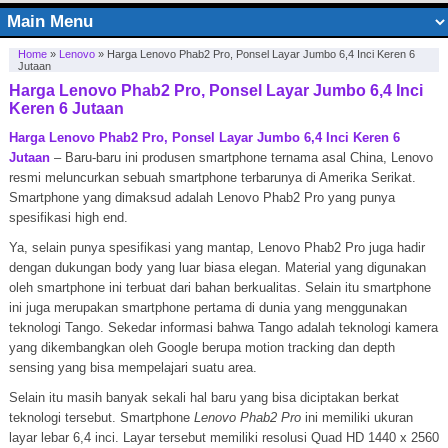
Home
»
Lenovo
»
Harga Lenovo Phab2 Pro, Ponsel Layar Jumbo 6,4 Inci Keren 6
Jutaan
Harga Lenovo Phab2 Pro, Ponsel Layar Jumbo 6,4 Inci
Keren 6 Jutaan
Harga Lenovo Phab2 Pro, Ponsel Layar Jumbo 6,4 Inci Keren 6
Jutaan
– Baru-baru ini produsen smartphone ternama asal China, Lenovo
resmi meluncurkan sebuah smartphone terbarunya di Amerika Serikat.
Smartphone yang dimaksud adalah Lenovo Phab2 Pro yang punya
spesifikasi high end.
Ya, selain punya spesifikasi yang mantap, Lenovo Phab2 Pro juga hadir
dengan dukungan body yang luar biasa elegan. Material yang digunakan
oleh smartphone ini terbuat dari bahan berkualitas. Selain itu smartphone
ini juga merupakan smartphone pertama di dunia yang menggunakan
teknologi Tango. Sekedar informasi bahwa Tango adalah teknologi kamera
yang dikembangkan oleh Google berupa motion tracking dan depth
sensing yang bisa mempelajari suatu area.
Selain itu masih banyak sekali hal baru yang bisa diciptakan berkat
teknologi tersebut. Smartphone
Lenovo Phab2 Pro
ini memiliki ukuran
layar lebar 6,4 inci. Layar tersebut memiliki resolusi Quad HD 1440 x 2560