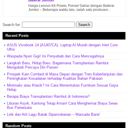
Baterai Jumbo
Harga Lenovo K6 Power, Ponsel Gahar dengan Baterai
Jumbo – Beberapa waktu lalu, salah satu produsen...
Search for:
Recent Posts
ASUS Vivobook 14 (A1407CA). Laptop AI Murah dengan Intel Core
Ultra
Waspada Nyeri Gigi! Ini Penyebab dan Cara Mencegahnya
Langkah Baru, Hidup Baru: Bagaimana Transplantasi Rambut
Mengubah Percaya Diri Pasien
Prospek Kain Combed di Masa Depan dengan Tren Keberlanjutan dan
Peningkatan Kesadaran terhadap Kualitas Bahan Pakaian
Minimalis atau Klasik? Ini Cara Menentukan Furniture Sesuai Gaya
Hidup
Berapa Biaya Transplantasi Rambut di Indonesia?
Liburan Asyik, Kantong Tetap Aman! Cara Menghemat Biaya Sewa
Bus Pariwisata
Lirik dan Arti Lagu Batak Diparsobanan – Marsada Band
Random Posts