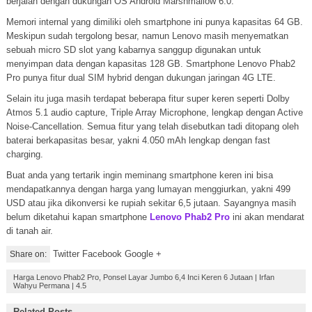
berjalan dengan dukungan OS Android Marshmallow 6.0.
Memori internal yang dimiliki oleh smartphone ini punya kapasitas 64 GB.
Meskipun sudah tergolong besar, namun Lenovo masih menyematkan
sebuah micro SD slot yang kabarnya sanggup digunakan untuk
menyimpan data dengan kapasitas 128 GB. Smartphone Lenovo Phab2
Pro punya fitur dual SIM hybrid dengan dukungan jaringan 4G LTE.
Selain itu juga masih terdapat beberapa fitur super keren seperti Dolby
Atmos 5.1 audio capture, Triple Array Microphone, lengkap dengan Active
Noise-Cancellation. Semua fitur yang telah disebutkan tadi ditopang oleh
baterai berkapasitas besar, yakni 4.050 mAh lengkap dengan fast
charging.
Buat anda yang tertarik ingin meminang smartphone keren ini bisa
mendapatkannya dengan harga yang lumayan menggiurkan, yakni 499
USD atau jika dikonversi ke rupiah sekitar 6,5 jutaan. Sayangnya masih
belum diketahui kapan smartphone
Lenovo Phab2 Pro
ini akan mendarat
di tanah air.
Twitter Facebook Google +
Share on:
Harga Lenovo Phab2 Pro, Ponsel Layar Jumbo 6,4 Inci Keren 6 Jutaan
|
Irfan
Wahyu Permana
|
4.5
Related Posts