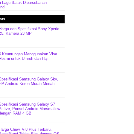
rti Lagu Batak Diparsobanan –
and
sts
Harga dan Spesifikasi Sony Xperia
Z5, Kamera 23 MP
6 Keuntungan Menggunakan Visa
Resmi untuk Umroh dan Haji
Spesifikasi Samsung Galaxy Sky,
HP Android Keren Murah Meriah
Spesifikasi Samsung Galaxy S7
Active, Ponsel Android Marsmallow
dengan RAM 4 GB
Harga Chuwi Vi8 Plus Terbaru,
Spesifikasi Tablet Slim dengan OS