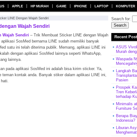
US
APPLE
HP MURAH
GAME
IPHONE
LAPTOP
KOMPUTER
cker LINE Dengan Wajah Sendiri
Search for:
dengan Wajah Sendiri
n Wajah Sendiri
– Trik Membuat Sticker LINE dengan Wajah
Recent Pos
, aplikasi SosMed bernama LINE sudah memiliki banyak
ASUS Vivob
d satu ini telah diterima publik. Memang, aplikasi LINE ini
Murah denga
k kalah dengan aplikasi SosMed lainnya seperti WhatsApp,
Waspada Nye
ang lainnya.
Mencegahn
kan pada aplikasi SosMed ini adalah bisa kirim sticker. Ya,
Langkah Ba
e teman kontak anda. Banyak stiker dalam aplikasi LINE ini,
Transplant
Pasien
hati.
Prospek Ka
Tren Keberl
terhadap Ku
Minimalis a
Furniture S
Berapa Biay
Indonesia?
Liburan Asy
Menghemat 