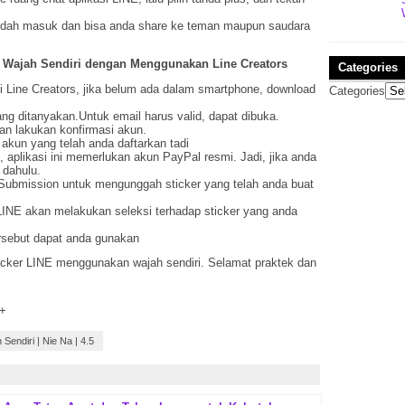
sudah masuk dan bisa anda share ke teman maupun saudara
n Wajah Sendiri dengan Menggunakan Line Creators
Categories
i Line Creators, jika belum ada dalam smartphone, download
Categories
ang ditanyakan.Untuk email harus valid, dapat dibuka.
dan lakukan konfirmasi akun.
akun yang telah anda daftarkan tadi
, aplikasi ini memerlukan akun PayPal resmi. Jadi, jika anda
h dahulu.
Submission untuk mengunggah sticker yang telah anda buat
LINE akan melakukan seleksi terhadap sticker yang anda
tersebut dapat anda gunakan
icker LINE menggunakan wajah sendiri. Selamat praktek dan
 +
 Sendiri
|
Nie Na
|
4.5