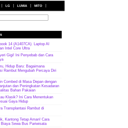
LG
LUMIA
MITO
ts
ook 14 (A1407CA). Laptop AI
n Intel Core Ultra
ri Gigi! Ini Penyebab dan Cara
ya
ru, Hidup Baru: Bagaimana
asi Rambut Mengubah Percaya Diri
in Combed di Masa Depan dengan
anjutan dan Peningkatan Kesadaran
alitas Bahan Pakaian
tau Klasik? Ini Cara Menentukan
esuai Gaya Hidup
a Transplantasi Rambut di
ik, Kantong Tetap Aman! Cara
Biaya Sewa Bus Pariwisata