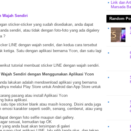
Lirik dan A
Marsada B
n Wajah Sendiri
Random Po
gan sticker-sticker yang sudah disediakan, anda dapat
da sendiri, atau tidak dengan foto-foto yang ada digalery
a ?
cker LINE dengan wajah sendiri, dan kedua cara tersebut
 ketiga. Satu dengan aplikasi bernama Ycon, dan satu lagi
erikut tutorial membuat sticker LINE dengan wajah sendiri.
n Wajah Sendiri dengan Menggunakan Aplikasi Ycon
anda lakukan adalah mendownload aplikasi yang bernama
nya melalui Play Store untuk Android dan App Store untuk
karang pasang atau install Aplikasi Ycon
ng buka aplikasi.
 satu tipe sticker blank atau masih kosong. Disini anda juga
 emosi karakter seperti sedih, senang, cemberut, atau yang
dapat dengan foto selfie maupun dari gallery.
 agar sesuai, kemudian tap OK
r yang anda buat akan tersimpan di galeri
ruang chat aplikasi LINE, lalu pilih tanda plus, dan tekan