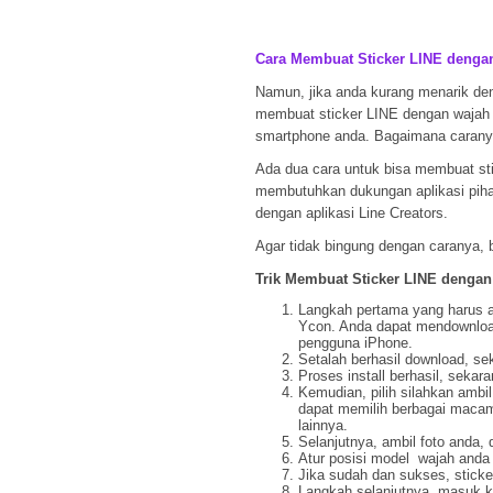
Cara Membuat Sticker LINE denga
Namun, jika anda kurang menarik den
membuat sticker LINE dengan wajah an
smartphone anda. Bagaimana carany
Ada dua cara untuk bisa membuat sti
membutuhkan dukungan aplikasi pihak
dengan aplikasi Line Creators.
Agar tidak bingung dengan caranya, b
Trik Membuat Sticker LINE denga
Langkah pertama yang harus 
Ycon. Anda dapat mendownload
pengguna iPhone.
Setalah berhasil download, se
Proses install berhasil, sekara
Kemudian, pilih silahkan ambil
dapat memilih berbagai macam
lainnya.
Selanjutnya, ambil foto anda, 
Atur posisi model wajah anda
Jika sudah dan sukses, sticke
Langkah selanjutnya, masuk ke 