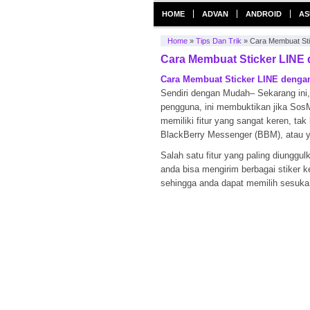
HOME
ADVAN
ANDROID
AS
Home
»
Tips Dan Trik
»
Cara Membuat Sti
Cara Membuat Sticker LINE 
Cara Membuat Sticker LINE denga
Sendiri dengan Mudah– Sekarang ini
pengguna, ini membuktikan jika SosMe
memiliki fitur yang sangat keren, ta
BlackBerry Messenger (BBM), atau y
Salah satu fitur yang paling diunggul
anda bisa mengirim berbagai stiker k
sehingga anda dapat memilih sesuka 