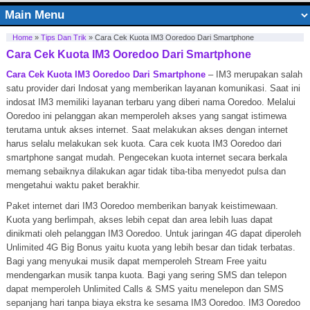
Home
»
Tips Dan Trik
»
Cara Cek Kuota IM3 Ooredoo Dari Smartphone
Cara Cek Kuota IM3 Ooredoo Dari Smartphone
Cara Cek Kuota IM3 Ooredoo Dari Smartphone
– IM3 merupakan salah
satu provider dari Indosat yang memberikan layanan komunikasi. Saat ini
indosat IM3 memiliki layanan terbaru yang diberi nama Ooredoo. Melalui
Ooredoo ini pelanggan akan memperoleh akses yang sangat istimewa
terutama untuk akses internet. Saat melakukan akses dengan internet
harus selalu melakukan sek kuota. Cara cek kuota IM3 Ooredoo dari
smartphone sangat mudah. Pengecekan kuota internet secara berkala
memang sebaiknya dilakukan agar tidak tiba-tiba menyedot pulsa dan
mengetahui waktu paket berakhir.
Paket internet dari IM3 Ooredoo memberikan banyak keistimewaan.
Kuota yang berlimpah, akses lebih cepat dan area lebih luas dapat
dinikmati oleh pelanggan IM3 Ooredoo. Untuk jaringan 4G dapat diperoleh
Unlimited 4G Big Bonus yaitu kuota yang lebih besar dan tidak terbatas.
Bagi yang menyukai musik dapat memperoleh Stream Free yaitu
mendengarkan musik tanpa kuota. Bagi yang sering SMS dan telepon
dapat memperoleh Unlimited Calls & SMS yaitu menelepon dan SMS
sepanjang hari tanpa biaya ekstra ke sesama IM3 Ooredoo. IM3 Ooredoo