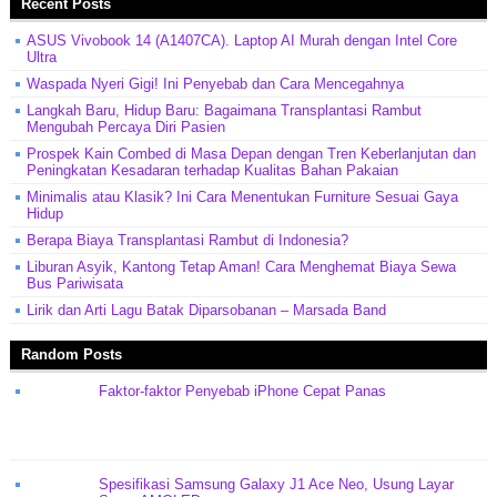
Recent Posts
ASUS Vivobook 14 (A1407CA). Laptop AI Murah dengan Intel Core
Ultra
Waspada Nyeri Gigi! Ini Penyebab dan Cara Mencegahnya
Langkah Baru, Hidup Baru: Bagaimana Transplantasi Rambut
Mengubah Percaya Diri Pasien
Prospek Kain Combed di Masa Depan dengan Tren Keberlanjutan dan
Peningkatan Kesadaran terhadap Kualitas Bahan Pakaian
Minimalis atau Klasik? Ini Cara Menentukan Furniture Sesuai Gaya
Hidup
Berapa Biaya Transplantasi Rambut di Indonesia?
Liburan Asyik, Kantong Tetap Aman! Cara Menghemat Biaya Sewa
Bus Pariwisata
Lirik dan Arti Lagu Batak Diparsobanan – Marsada Band
Random Posts
Faktor-faktor Penyebab iPhone Cepat Panas
Spesifikasi Samsung Galaxy J1 Ace Neo, Usung Layar