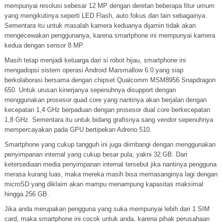
mempunyai resolusi sebesar 12 MP dengan deretan beberapa fitur umum
yang mengikutinya seperti LED Flash, auto fokus dan lain sebagainya.
Sementara itu untuk masalah kamera keduanya dijamin tidak akan
mengecewakan penggunanya, karena smartphone ini mempunyai kamera
kedua dengan sensor 8 MP.
Masih tetap menjadi keluarga dari si robot hijau, smartphone ini
mengadopsi sistem operasi Android Marsmallow 6.0 yang siap
berkolaborasi bersama dengan chipset Qualcomm MSM8956 Snapdragon
650. Untuk urusan kinerjanya sepenuhnya disupport dengan
menggunakan prosesor quad core yang nantinya akan berjalan dengan
kecepatan 1,4 GHz berpaduan dengan prosesor dual core berkecepatan
1,8 GHz. Sementara itu untuk bidang grafisnya sang vendor sepenuhnya
mempercayakan pada GPU bertipekan Adreno 510.
Smartphone yang cukup tangguh ini juga diimbangi dengan menggunakan
penyimpanan internal yang cukup besar pula, yakni 32 GB. Dari
ketersediaan media penyimpanan internal tersebut jika nantinya pengguna
merasa kurang luas, maka mereka masih bisa memasanginya lagi dengan
microSD yang diklaim akan mampu menampung kapasitas maksimal
hingga 256 GB.
Jika anda merupakan pengguna yang suka mempunyai lebih dari 1 SIM
card, maka smartphone ini cocok untuk anda, karena pihak perusahaan