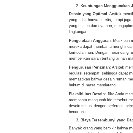
Keuntungan Menggunakan Ja
Desain yang Optimal
: Arsitek mem
yang tidak hanya estetis, tetapi ju
yang efisien dan nyaman, mengopti
lingkungan.
Pengelolaan Anggaran
: Meskipun 
mereka dapat membantu menghindari 
kemudian hari. Dengan merancang rum
memberikan saran tentang pilihan mat
Pengurusan Perizinan
: Arsitek me
regulasi setempat, sehingga dapat
memastikan bahwa desain rumah mem
hukum di masa mendatang.
Fleksibilitas Desain
: Jika Anda memi
membantu mengubah ide tersebut me
desain sesuai dengan preferensi pri
benar unik.
Biaya Tersembunyi yang Dap
Banyak orang yang berpikir bahwa m