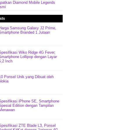
patkan Diamond Mobile Legends
esmi
sts
Harga Samsung Galaxy J2 Prime,
Smartphone Branded 1 Jutaan
Spesifikasi Wiko Ridge 4G Fever,
Smartphone Lollipop dengan Layar
5,2 Inch
10 Ponsel Unik yang Dibuat oleh
Nokia
Spesifikasi iPhone SE, Smartphone
Spesial Edition dengan Tampilan
Menawan
Spesifikasi ZTE Blade L3, Ponsel
Android KitKat dengan Jaringan 4G