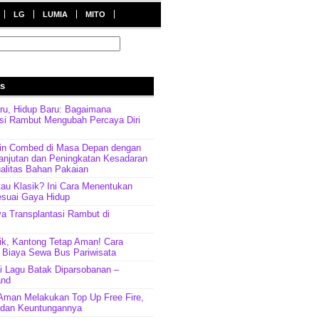
LG
LUMIA
MITO
ts
ru, Hidup Baru: Bagaimana
asi Rambut Mengubah Percaya Diri
in Combed di Masa Depan dengan
anjutan dan Peningkatan Kesadaran
alitas Bahan Pakaian
tau Klasik? Ini Cara Menentukan
esuai Gaya Hidup
a Transplantasi Rambut di
ik, Kantong Tetap Aman! Cara
Biaya Sewa Bus Pariwisata
rti Lagu Batak Diparsobanan –
and
 Aman Melakukan Top Up Free Fire,
t dan Keuntungannya