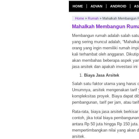
HOME
ADVAN
ANDROID
AS
Home
»
Rumah
»
Mahalkah Membangun R
Mahalkah Membangun Ruma
Membangun rumah adalah salah satu 
yang sering muncul adalah, “Mahal
orang yang ingin memiliki rumah imp
kali terhambat oleh anggaran. Dikutip 
akan membahas beberapa aspek ya
jasa arsitek dan apakah investasi in
Biaya Jasa Arsitek
Salah satu faktor utama yang harus di
Umumnya, arsitek mengenakan tarif y
kompleksitas proyek. Biaya dapat di
pembangunan, tarif per jam, atau tari
Rata-rata, biaya jasa arsitek berkisa
contoh, jika total biaya pembangunan
antara Rp 50 juta hingga Rp 150 juta
mempertimbangkan nilai yang akan di
arsitek.