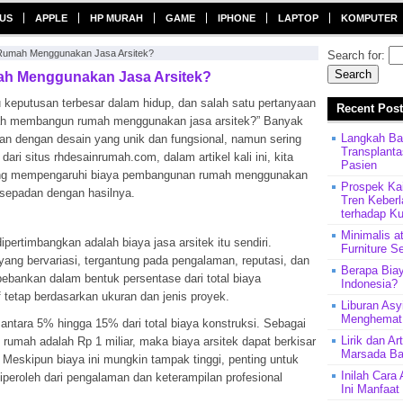
US
APPLE
HP MURAH
GAME
IPHONE
LAPTOP
KOMPUTER
umah Menggunakan Jasa Arsitek?
Search for:
h Menggunakan Jasa Arsitek?
keputusan terbesar dalam hidup, dan salah satu pertanyaan
Recent Pos
kah membangun rumah menggunakan jasa arsitek?” Banyak
Langkah Ba
ian dengan desain yang unik dan fungsional, namun sering
Transplant
dari situs rhdesainrumah.com, dalam artikel kali ini, kita
Pasien
ng mempengaruhi biaya pembangunan rumah menggunakan
Prospek Ka
i sepadan dengan hasilnya.
Tren Keberl
terhadap Ku
Minimalis a
pertimbangkan adalah biaya jasa arsitek itu sendiri.
Furniture S
ang bervariasi, tergantung pada pengalaman, reputasi, dan
Berapa Biay
bebankan dalam bentuk persentase dari total biaya
Indonesia?
f tetap berdasarkan ukuran dan jenis proyek.
Liburan Asy
Menghemat 
r antara 5% hingga 15% dari total biaya konstruksi. Sebagai
Lirik dan A
 rumah adalah Rp 1 miliar, maka biaya arsitek dapat berkisar
Marsada B
. Meskipun biaya ini mungkin tampak tinggi, penting untuk
Inilah Cara
peroleh dari pengalaman dan keterampilan profesional
Ini Manfaa