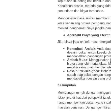
keputusan ini sering kali berisiko 
Kesalahan desain, material yang ti
penundaan dan biaya tambahan.
Menggunakan jasa arsitek membant
jelas sepanjang proses pembangunan.
menjadi penghemat biaya jangka pan
Alternatif Biaya yang Efektif
Jika biaya jasa arsitek masih menjadi
Konsultasi Arsitek
: Anda dap
desain, bukan untuk keseluruh
mendapatkan pandangan profe
Arsitek Muda
: Menggunakan j
biaya yang lebih terjangkau.
mereka sering kali memiliki ide
Desain Pre-Designed
: Beber
sudah siap pakai dengan harga 
mendapatkan desain yang profes
Kesimpulan
Membangun rumah dengan menggunaka
tetapi jika dilihat dari perspektif jan
hanya memberikan desain yang indah
masalah perizinan. Dengan pemikir