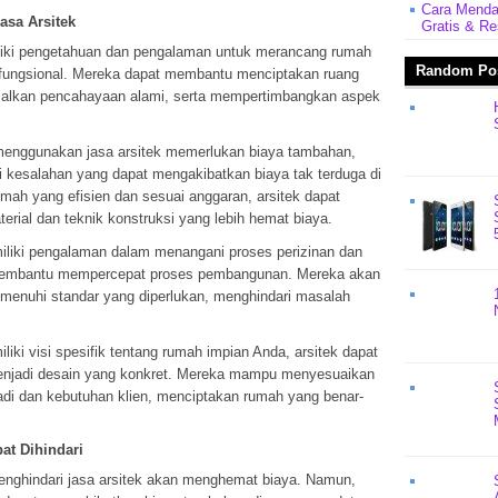
Cara Menda
sa Arsitek
Gratis & R
iliki pengetahuan dan pengalaman untuk merancang rumah
Random Po
ga fungsional. Mereka dapat membantu menciptakan ruang
malkan pencahayaan alami, serta mempertimbangkan aspek
menggunakan jasa arsitek memerlukan biaya tambahan,
kesalahan yang dapat mengakibatkan biaya tak terduga di
ah yang efisien dan sesuai anggaran, arsitek dapat
erial dan teknik konstruksi yang lebih hemat biaya.
miliki pengalaman dalam menangani proses perizinan dan
 membantu mempercepat proses pembangunan. Mereka akan
enuhi standar yang diperlukan, menghindari masalah
liki visi spesifik tentang rumah impian Anda, arsitek dapat
njadi desain yang konkret. Mereka mampu menyesuaikan
badi dan kebutuhan klien, menciptakan rumah yang benar-
at Dihindari
enghindari jasa arsitek akan menghemat biaya. Namun,