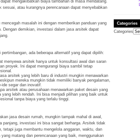
dan dapat mengakibatkan biaya tambahan di masa mendatang.
dak sesuai, atau kurangnya perencanaan dapat menyebabkan
u mencegah masalah ini dengan memberikan panduan yang
Categories
 Dengan demikian, investasi dalam jasa arsitek dapat
Categories
jang.
 pertimbangan, ada beberapa alternatif yang dapat dipilih:
at menyewa arsitek hanya untuk konsultasi awal dan saran
an proyek. Ini dapat mengurangi biaya sambil tetap
sional.
asa arsitek yang lebih baru di industri mungkin menawarkan
 Meskipun mereka mungkin tidak memiliki banyak pengalaman,
-ide segar dan inovatif.
apa arsitek atau perusahaan menawarkan paket desain yang
yang lebih rendah. Ini bisa menjadi pilihan yang baik untuk
ional tanpa biaya yang terlalu tinggi.
n jasa desain rumah, mungkin tampak mahal di awal,
gka panjang, investasi ini bisa sangat berharga. Arsitek tidak
, tetapi juga membantu mengelola anggaran, waktu, dan
an yang matang dan perencanaan yang baik, menggunakan