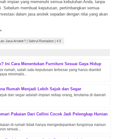
rumah impian yang memenuhi semua kebutuhan Anda, tanpa
si. Sebelum membuat keputusan, pertimbangkan semua
nvestasi dalam jasa arsitek sepadan dengan nilai yang akan
 +
n Jasa Arsitek?
|
Sahrul Romadon
|
4.5
ik? Ini Cara Menentukan Furniture Sesuai Gaya Hidup
or rumah, salah satu keputusan terbesar yang harus diambil
aya minimalis...
na Rumah Menjadi Lebih Sejuk dan Segar
juk dan segar adalah impian setiap orang, terutama di daerah
mari Pakaian Dari Cellini Cocok Jadi Pelengkap Hunian
pakaian di rumah tidak hanya mengedepankan fungsinya namun
us sesuai...